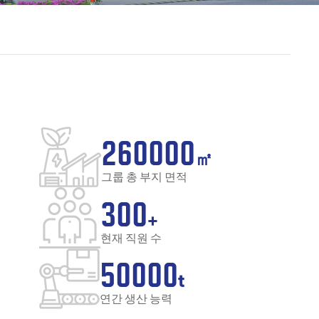
260000
㎡
그룹 총 부지 면적
300
+
현재 직원 수
50000
t
연간 생산 능력