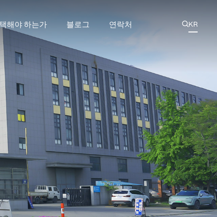
선택해야 하는가
블로그
연락처
KR

AR
CN
드 볼트 및 너트
EN
ES
볼트 및 너트
RU
봉