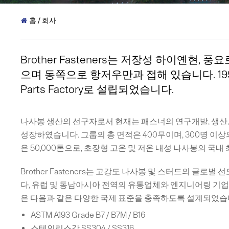
홈
/
회사

Brother Fasteners는 저장성 하이옌현,
으며 동쪽으로 항저우만과 접해 있습니다. 1993년 H
Parts Factory로 설립되었습니다.
나사봉 생산의 선구자로서 현재는 패스너의 연구개발, 생산,
성장하였습니다. 그룹의 총 면적은 400무이며, 300명 이상
은 50,000톤으로, 초장형 고온 및 저온 내성 나사봉의 국
Brother Fasteners는 고강도 나사봉 및 스터드의 글로
다, 유럽 및 동남아시아 전역의 유통업체와 엔지니어링 기
은 다음과 같은 다양한 국제 표준을 충족하도록 설계되었습
ASTM A193 Grade B7 / B7M / B16
스테인리스강 SS304 / SS316