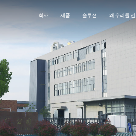
회사
제품
솔루션
왜 우리를 
고강도 나사봉 시리즈
석유 및 가스 산업용 스터
프로젝트 제품 시리즈
건축용 나사봉
탄소 나사봉 시리즈
원자력 발전소 플랜지용 
표면 처리 시리즈
플레이트 열교환기 나사
너트 시리즈
해양 PTFE 코팅 패스너
볼트 시리즈
와셔 시리즈