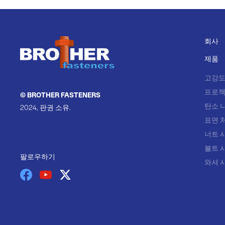
회사
제품
고강도
프로젝
© BROTHER FASTENERS
탄소 
2024, 판권 소유.
표면 
너트 
볼트 
팔로우하기
와셔 