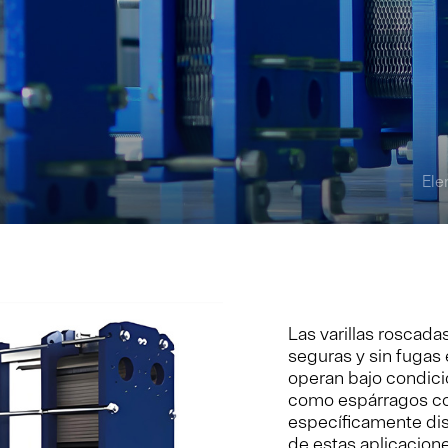
Ele
Las varillas roscad
seguras y sin fugas
operan bajo condici
como espárragos co
específicamente dis
de estas aplicacione