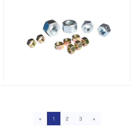
«
1
2
3
»