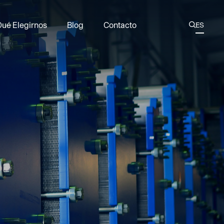
Qué Elegirnos
Blog
Contacto
ES

AR
CN
esistencia
as para la Industria de Petróleo y Gas
EN
 Arquitectónicas
KR
no
en Bridas de Plantas Nucleares
RU
 para Intercambiadores de Calor de Placas
ción Recubiertos de PTFE para Uso Marino