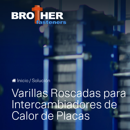
Inicio
/
Solución

Varillas Roscadas para
Intercambiadores de
Calor de Placas