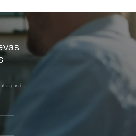
evas
s
ntes posible.