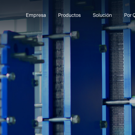
Empresa
Productos
Solución
Por 
Serie de Varillas Roscadas de Alta R
Espárragos y Tuerc
Serie de Productos para Proyectos
Varillas Roscadas
Serie de Varillas Roscadas de Carbo
Pernos y Tuercas 
Serie de Tratamientos Superficiales
Varillas Roscadas
Serie de Tuercas
Elementos de Fija
Serie de Pernos
Serie de Arandelas