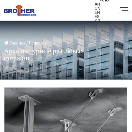
RU

AR
CN
EN
ES
KR
Главная
/
Решения

Архитектурные резьбовые
стержни