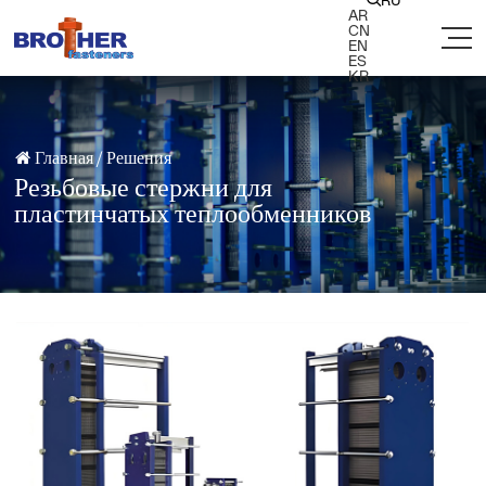
RU

AR
CN
EN
ES
KR
Главная
/
Решения

Резьбовые стержни для
пластинчатых теплообменников