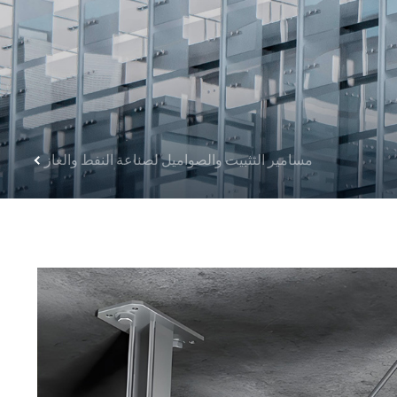
مسامير التثبيت والصواميل لصناعة النفط والغاز