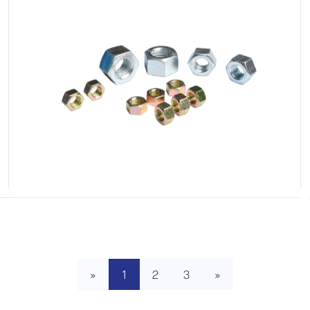
«
1
2
3
»