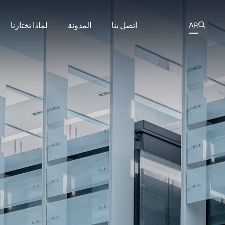
اتصل بنا
المدونة
لماذا تختارنا
AR

CN
EN
مسامير التثبيت والصواميل لصناعة النفط 
سلسلة القضب
ES
قضبان ملولبة م
س
KR
مسامير وصواميل على فلنجات محطات الطاقة ال
سلسلة الق
RU
قضبان ملولبة لمبادلات الحرارة ا
سل
مثبتات بحرية مطلية بـ PTFE