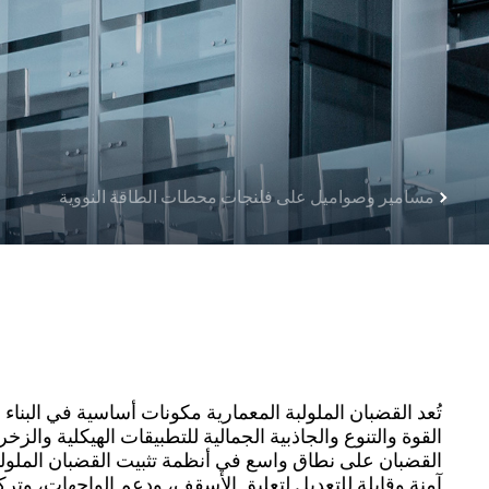
مسامير وصواميل على فلنجات محطات الطاقة النووية
تُعد القضبان الملولبة المعمارية مكونات أساسية في البناء
القوة والتنوع والجاذبية الجمالية للتطبيقات الهيكلية والزخ
القضبان على نطاق واسع في أنظمة تثبيت القضبان الملولبة
آمنة وقابلة للتعديل لتعليق الأسقف، ودعم الواجهات، وترك