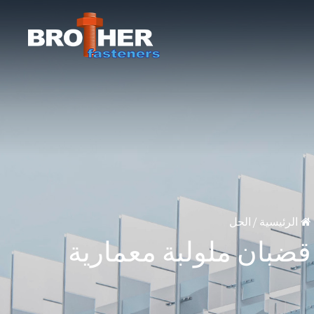
الرئيسية
/
الحل

قضبان ملولبة معمارية