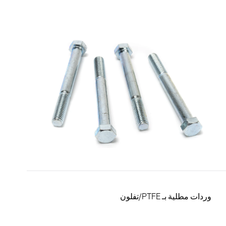
وردات مطلية بـ PTFE/تفلون