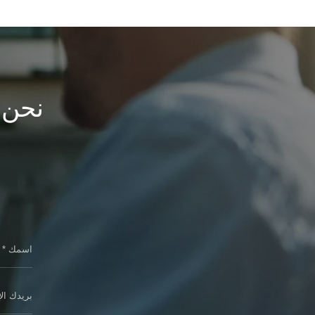
نحن د